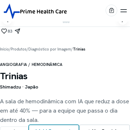
83
Produtos
Início
/
Produtos
/
Diagnóstico por Imagem
/
Trinias
Diagnóstico por Imagem
Marcas
ANGIOGRAFIA / HEMODINÂMICA
Centro Cirúrgico
Trinias
Shimadzu
Portfólio
Imagem médica
Internação & Home Care
Shimadzu
· Japão
Stiegelmeyer
Blog
Conforto & Mobiliário
Leitos hospitalares
A sala de hemodinâmica com IA que reduz a dose
Conservação & Infraestrutura
em até 40% — para a equipe que passa o dia
Oqtis
Prime Intelligence
Mesas cirúrgicas
dentro da sala.
Blue Health
Locação EaaS
Biotecno