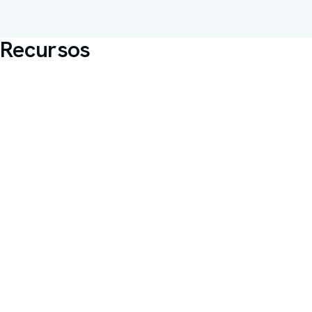
Distribuidor GO · DF
PRIME Health Care — (62)
· TO
98482-8511
Recursos